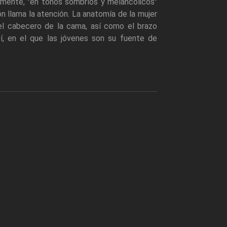
damente, "en tonos sombríos y melancólicos"
dón llama la atención. La anatomía de la mujer
el cabecero de la cama, así como el brazo
tí, en el que las jóvenes son su fuente de