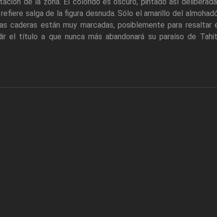
ación de la zona. El colorido es oscuro, pintado así delibera
 se refiere salga de la figura desnuda. Sólo el amarillo del almoha
las caderas están muy marcadas, posiblemente para resaltar 
dir el título a que nunca más abandonará su paraíso de Tahi