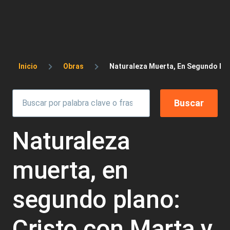
Sobrescribir enlaces de ayuda a la 
Inicio
Obras
Naturaleza Muerta, En Segundo Pla
Naturaleza
muerta, en
segundo plano:
Cristo con Marta y