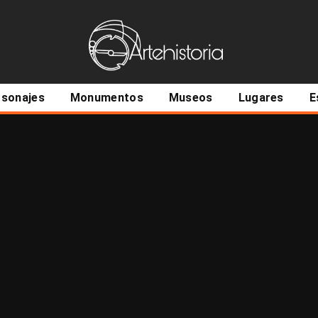
ncipal
rsonajes
Monumentos
Museos
Lugares
E