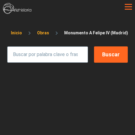
Pasar al contenido principal
Sobrescribir enlaces de ayuda a la 
Inicio
Obras
Monumento A Felipe IV (Madrid)