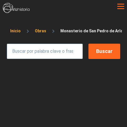
Pasar al contenido principal
Sobrescribir enlaces de ayuda a la 
Inicio
Obras
Monasterio de San Pedro de Arlanza