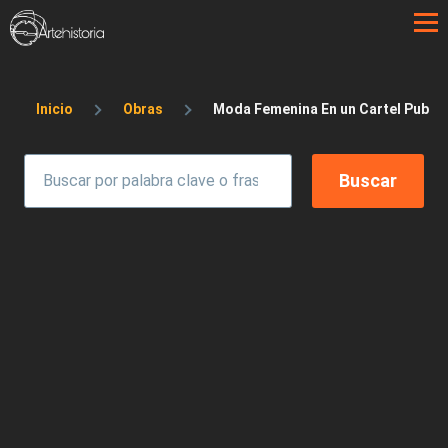
Pasar al contenido principal
Sobrescribir enlaces de ayuda a la 
Inicio
Obras
Moda Femenina En un Cartel Publici