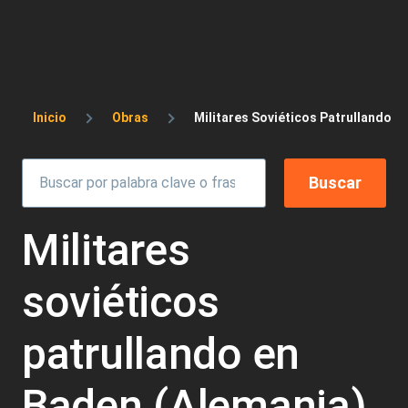
Sobrescribir enlaces de ayuda a la 
Inicio
Obras
Militares Soviéticos Patrullando E
Militares
soviéticos
patrullando en
Baden (Alemania)