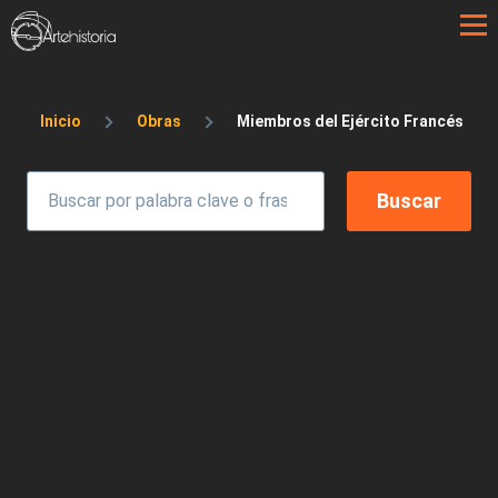
Pasar al contenido principal
Sobrescribir enlaces de ayuda a la 
Inicio
Obras
Miembros del Ejército Francés