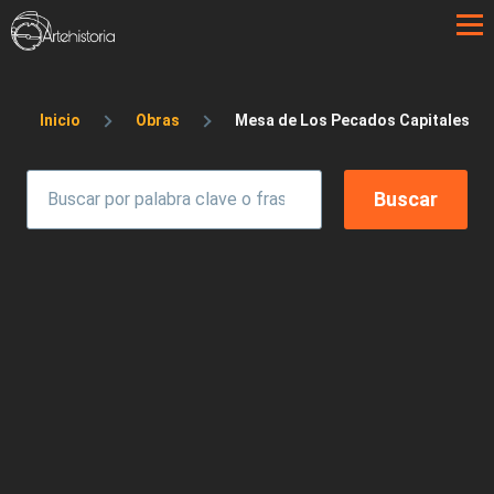
Pasar al contenido principal
Sobrescribir enlaces de ayuda a la 
Inicio
Obras
Mesa de Los Pecados Capitales