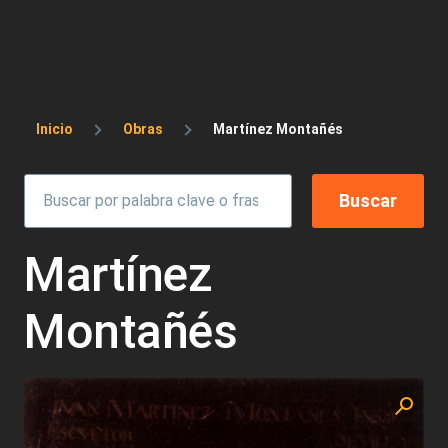
Sobrescribir enlaces de ayuda a la 
Inicio
Obras
Martínez Montañés
Martínez
Montañés