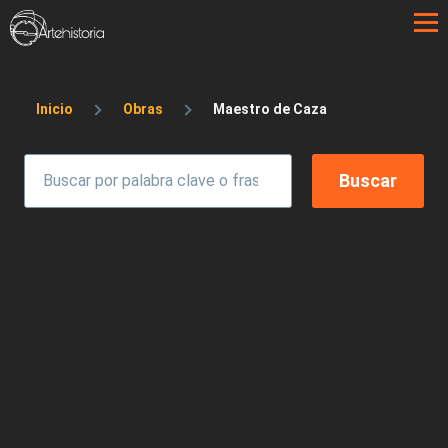
Pasar al contenido principal
Sobrescribir enlaces de ayuda a la 
Inicio
Obras
Maestro de Caza