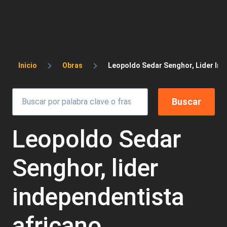
Sobrescribir enlaces de ayuda a la 
Inicio
Obras
Leopoldo Sedar Senghor, Lider Ind
Leopoldo Sedar
Senghor, lider
independentista
africano