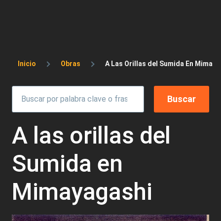
Sobrescribir enlaces de ayuda a la 
Inicio
Obras
A Las Orillas del Sumida En Mimaya
A las orillas del
Sumida en
Mimayagashi