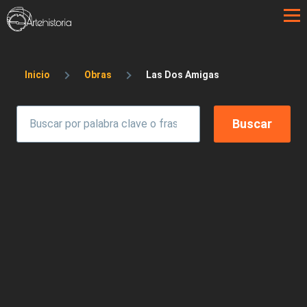
Pasar al contenido principal
Sobrescribir enlaces de ayuda a la 
Inicio
Obras
Las Dos Amigas