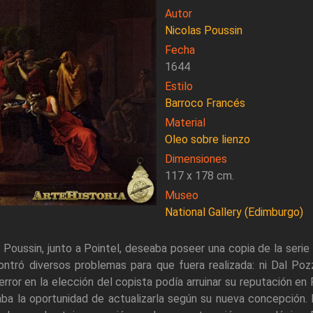
Autor
Nicolas Poussin
Fecha
1644
Estilo
Barroco Francés
Material
Oleo sobre lienzo
Dimensiones
117 x 178 cm.
Museo
National Gallery (Edimburgo)
e Poussin, junto a Pointel, deseaba poseer una copia de la ser
tró diversos problemas para que fuera realizada: ni Dal Pozz
or en la elección del copista podía arruinar su reputación en P
 daba la oportunidad de actualizarla según su nueva concepción. 