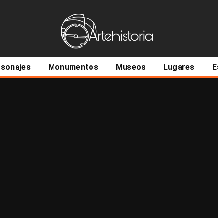
ncipal
rsonajes
Monumentos
Museos
Lugares
E