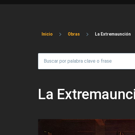
Sobrescribir enlaces 
Inicio
Obras
La Extremaunción
La Extremaunc