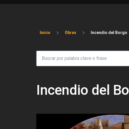
Sobrescribir enlaces 
Inicio
Obras
Incendio del Borgo
Incendio del B