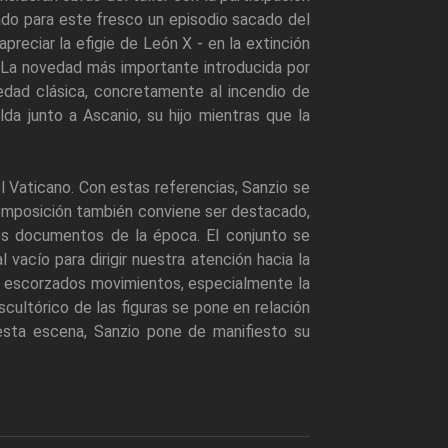
ado para este fresco un episodio sacado del
apreciar la efigie de León X - en la extinción
. La novedad más importante introducida por
edad clásica, concretamente al incendio de
lda junto a Ascanio, su hijo mientras que la
el Vaticano. Con estas referencias, Sanzio se
composición también conviene ser destacado,
nos documentos de la época. El conjunto se
vacío para dirigir nuestra atención hacia la
y escorzados movimientos, especialmente la
ultórico de las figuras se pone en relación
esta escena, Sanzio pone de manifiesto su