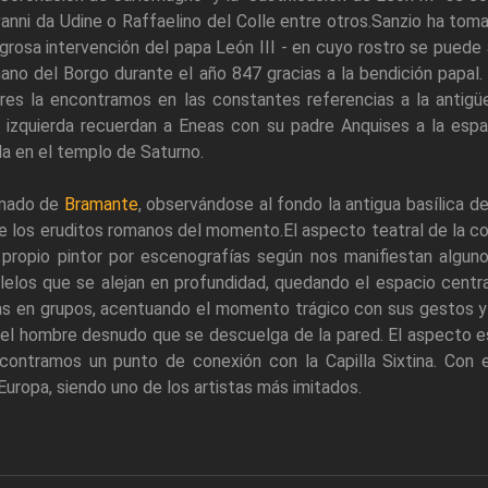
vanni da Udine o Raffaelino del Colle entre otros.Sanzio ha tom
lagrosa intervención del papa León III - en cuyo rostro se puede 
omano del Borgo durante el año 847 gracias a la bendición papal
ores la encontramos en las constantes referencias a la antigü
la izquierda recuerdan a Eneas con su padre Anquises a la espa
ada en el templo de Saturno.
omado de
Bramante
, observándose al fondo la antigua basílica d
ntre los eruditos romanos del momento.El aspecto teatral de la 
l propio pintor por escenografías según nos manifiestan algu
lelos que se alejan en profundidad, quedando el espacio central 
stas en grupos, acentuando el momento trágico con sus gestos 
 el hombre desnudo que se descuelga de la pared. El aspecto esc
contramos un punto de conexión con la Capilla Sixtina. Con 
y Europa, siendo uno de los artistas más imitados.