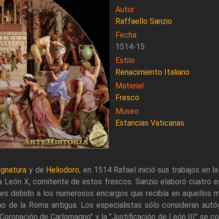
Autor
Raffaello Sanzio
Fecha
1514-15
Estilo
Renacimiento Italiano
Material
Fresco
Museo
Estancias Vaticanas
ignatura
y de
Heliodoro
, en 1514 Rafael inició sus trabajos en l
 León X, comitente de estos frescos. Sanzio elaboró cuatro e
es debido a los numerosos encargos que recibía en aquellos mo
lano de la Roma antigua. Los especialistas sólo consideran autó
"Coronación de Carlomagno" y la "Justificación de León III" se co