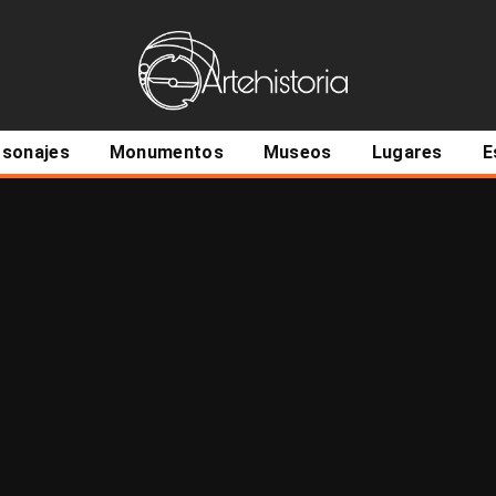
ncipal
rsonajes
Monumentos
Museos
Lugares
E