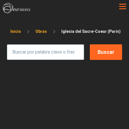
Pasar al contenido principal
Sobrescribir enlaces de ayuda a la 
Inicio
Obras
Iglesia del Sacre-Coeur (París)