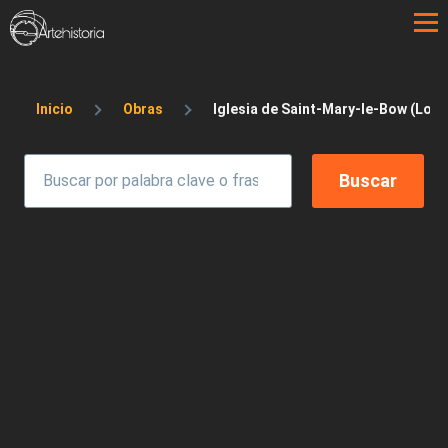
Pasar al contenido principal
Sobrescribir enlaces de ayuda a la 
Inicio
Obras
Iglesia de Saint-Mary-le-Bow (Lond