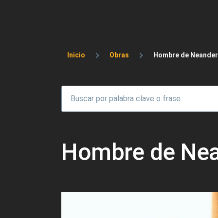
Sobrescribir enlaces 
Inicio
Obras
Hombre de Neandert
Hombre de Nea