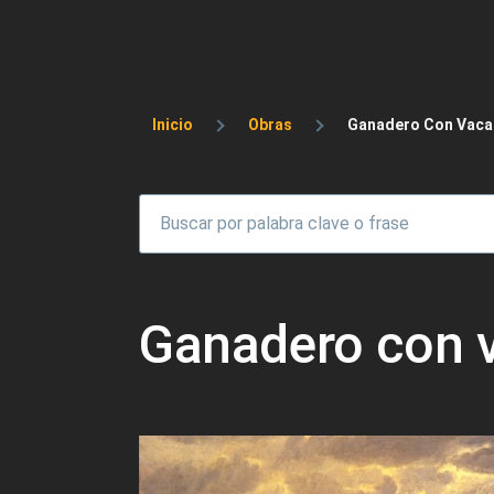
Sobrescribir enlaces 
Inicio
Obras
Ganadero Con Vacas
Ganadero con v