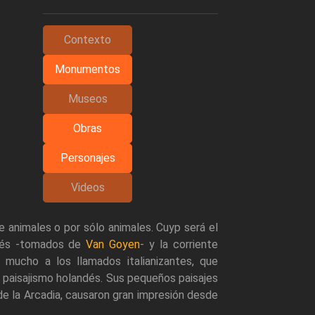
Contexto
Monumentos
Museos
Obras
Personajes
Videos
 animales o por sólo animales. Cuyp será el
ndés -tomados de
Van Goyen
- y la corriente
e mucho a los llamados italianizantes, que
l paisajismo holandés. Sus pequeños paisajes
de la Arcadia, causaron gran impresión desde