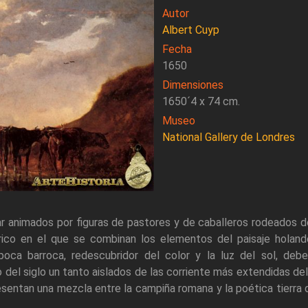
Autor
Albert Cuyp
Fecha
1650
Dimensiones
1650´4 x 74 cm.
Museo
National Gallery de Londres
ar animados por figuras de pastores y de caballeros rodeados de
rico en el que se combinan los elementos del paisaje hola
poca barroca, redescubridor del color y la luz del sol, deb
 del siglo un tanto aislados de las corriente más extendidas de
sentan una mezcla entre la campiña romana y la poética tierra 