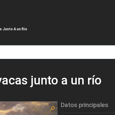
de ayuda a la navegación
 Junto A un Río
acas junto a un río
Datos principales