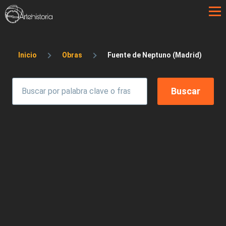
Pasar al contenido principal
Sobrescribir enlaces de ayuda a la 
Inicio
Obras
Fuente de Neptuno (Madrid)