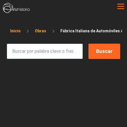
Pasar al contenido principal
Sobrescribir enlaces de ayuda a la 
Inicio
Obras
Fábrica Italiana de Automóviles A P