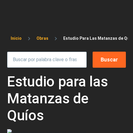
Sobrescribir enlaces de ayuda a la 
Inicio
Obras
Estudio Para Las Matanzas de Quí
Estudio para las
Matanzas de
Quíos