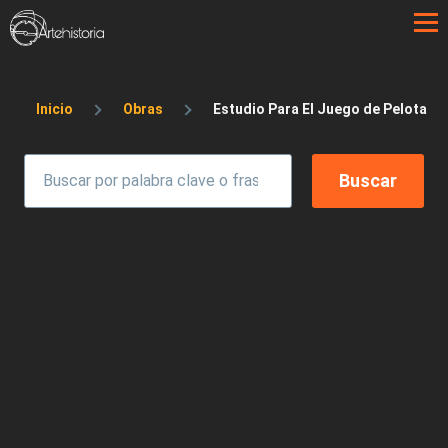
Pasar al contenido principal
Sobrescribir enlaces de ayuda a la 
Inicio
Obras
Estudio Para El Juego de Pelota