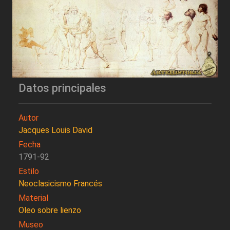
Datos principales
Autor
Jacques Louis David
Fecha
1791-92
Estilo
Neoclasicismo Francés
Material
Oleo sobre lienzo
Museo