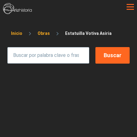
Pasar al contenido principal
Sobrescribir enlaces de ayuda a la 
Inicio
Obras
Estatuilla Votiva Asiria