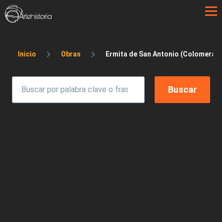
Pasar al contenido principal
Sobrescribir enlaces de ayuda a la 
Inicio
Obras
Ermita de San Antonio (Colomera, 