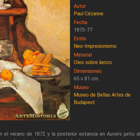
Autor
Paul Cézanne
Fecha
1873-77
Estilo
Neo-Impresionismo
Material
Oleo sobre lienzo
Dimensiones
65 x 81 cm.
Museo
Museo de Bellas Artes de
Budapest
 el verano de 1872 y la posterior estancia en Auvers junto 