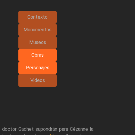
Contexto
Monumentos
Museos
Obras
Personajes
Videos
al doctor Gachet supondrán para Cézanne la