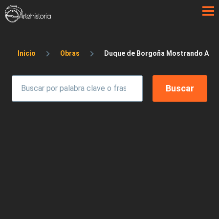
Pasar al contenido principal
Sobrescribir enlaces de ayuda a la 
Inicio
Obras
Duque de Borgoña Mostrando A Su 