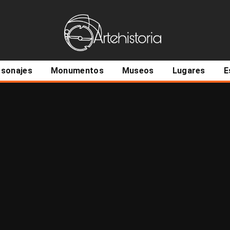
ncipal
rsonajes
Monumentos
Museos
Lugares
E