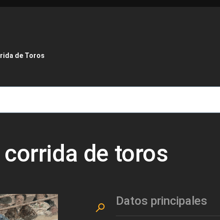
de ayuda a la navegación
rida de Toros
corrida de toros
Datos principales