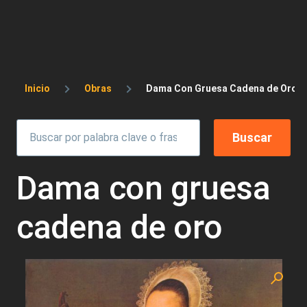
Sobrescribir enlaces de ayuda a la 
Inicio
Obras
Dama Con Gruesa Cadena de Oro
Dama con gruesa
cadena de oro