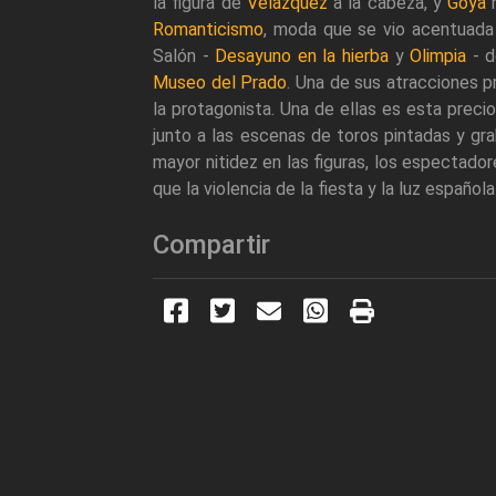
la figura de
Velázquez
a la cabeza, y
Goya
h
Romanticismo
, moda que se vio acentuada 
Salón -
Desayuno en la hierba
y
Olimpia
- d
Museo del Prado
. Una de sus atracciones p
la protagonista. Una de ellas es esta preci
junto a las escenas de toros pintadas y gr
mayor nitidez en las figuras, los espectad
que la violencia de la fiesta y la luz españo
Compartir