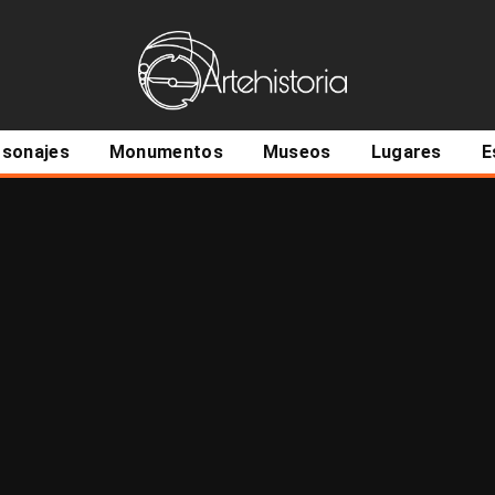
ncipal
rsonajes
Monumentos
Museos
Lugares
E