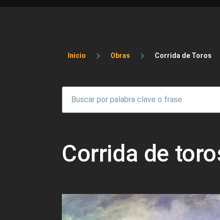
Sobrescribir enlaces 
Inicio
Obras
Corrida de Toros
Corrida de toro