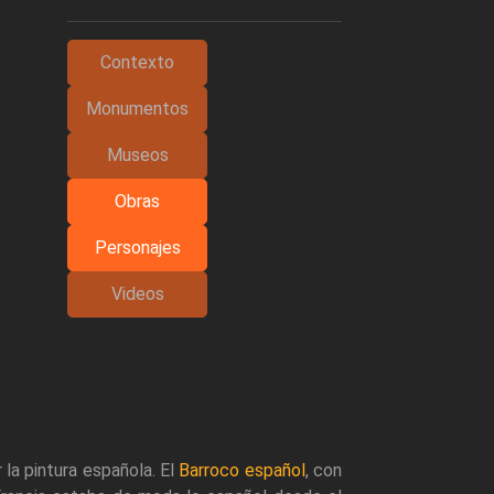
Contexto
Monumentos
Museos
Obras
Personajes
Videos
 la pintura española. El
Barroco español
, con