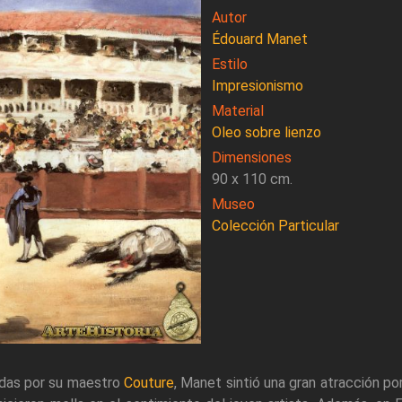
Autor
Édouard Manet
Estilo
Impresionismo
Material
Oleo sobre lienzo
Dimensiones
90 x 110 cm.
Museo
Colección Particular
adas por su maestro
Couture
, Manet sintió una gran atracción por