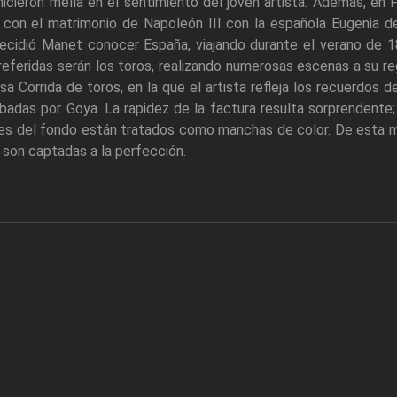
icieron mella en el sentimiento del joven artista. Además, en
con el matrimonio de Napoleón III con la española Eugenia de 
ecidió Manet conocer España, viajando durante el verano de 18
referidas serán los toros, realizando numerosas escenas a su re
osa Corrida de toros, en la que el artista refleja los recuerdos
abadas por Goya. La rapidez de la factura resulta sorprendente;
ores del fondo están tratados como manchas de color. De esta
la son captadas a la perfección.