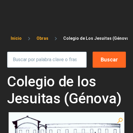
Sobrescribir enlaces de ayuda a la 
Inicio
Obras
Colegio de Los Jesuitas (Génova)
Colegio de los
Jesuitas (Génova)