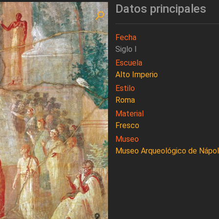
Datos principales
Fecha
Siglo I
Escuela
Alto Imperio
Estilo
Roma
Material
Fresco
Museo
Museo Arqueológico de Nápo