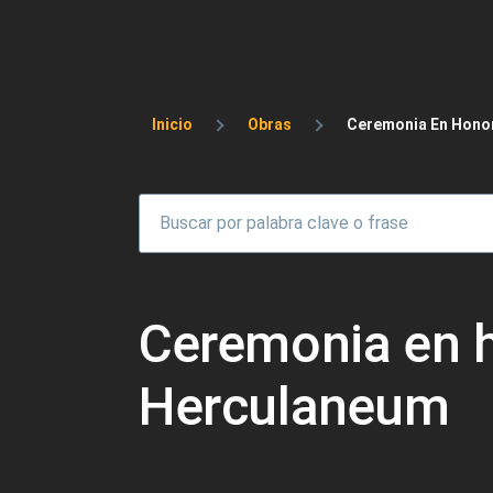
Sobrescribir enlaces 
Inicio
Obras
Ceremonia En Honor
Ceremonia en h
Herculaneum