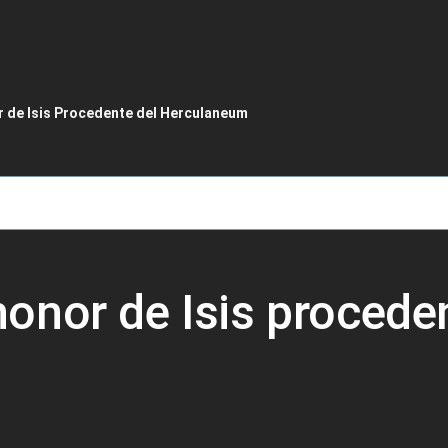
de ayuda a la navegación
 de Isis Procedente del Herculaneum
onor de Isis proceden