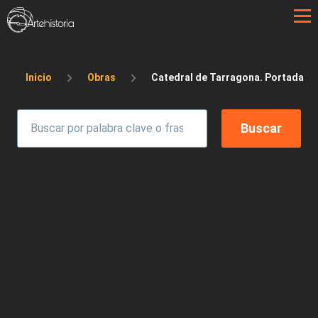
Pasar al contenido principal
Sobrescribir enlaces de ayuda a la 
Inicio
Obras
Catedral de Tarragona. Portada Pri