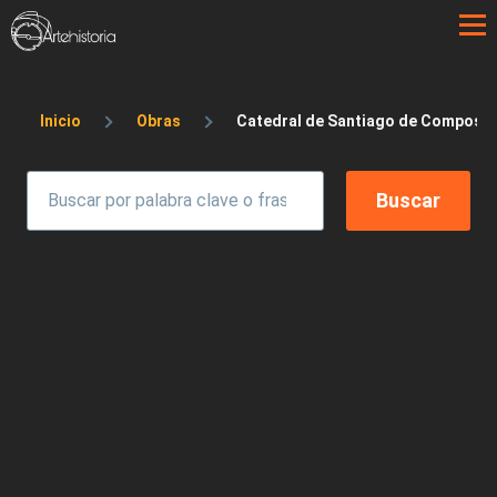
Pasar al contenido principal
Sobrescribir enlaces de ayuda a la 
Inicio
Obras
Catedral de Santiago de Composte