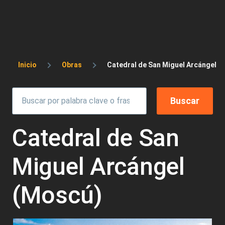
Sobrescribir enlaces de ayuda a la 
Inicio
Obras
Catedral de San Miguel Arcángel (
Catedral de San
Miguel Arcángel
(Moscú)