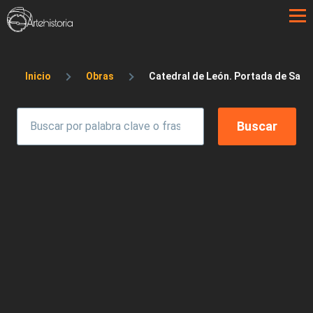
Pasar al contenido principal
Sobrescribir enlaces de ayuda a la 
Inicio
Obras
Catedral de León. Portada de San 