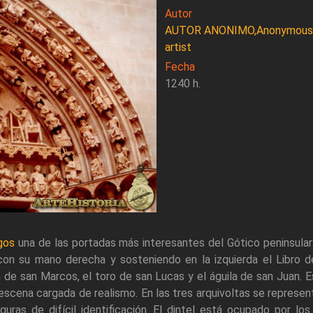
Autor
AUTOR ANONIMO,Anonymous
artist
Fecha
1240 h.
gos
una de las portadas más interesantes del Gótico peninsular
con su mano derecha y sosteniendo en la izquierda el Libro d
ón de san Marcos, el toro de san Lucas y el águila de san Juan.
escena cargada de realismo. En las tres arquivoltas se represent
iguras de difícil identificación. El dintel está ocupado por l