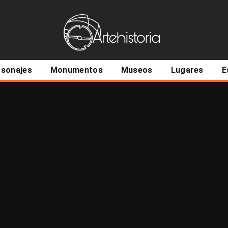
ncipal
rsonajes
Monumentos
Museos
Lugares
E