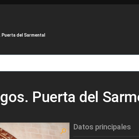
de ayuda a la navegación
 Puerta del Sarmental
rgos. Puerta del Sarm
Datos principales