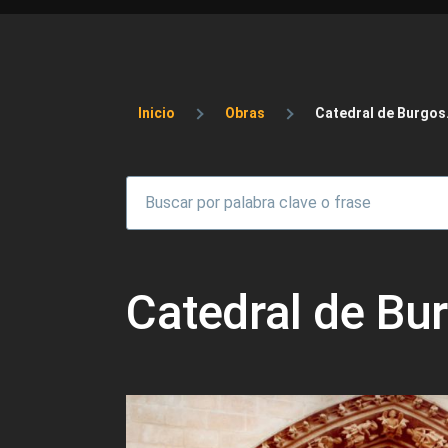
Sobrescribir enlaces 
Inicio
Obras
Catedral de Burgos.
Catedral de Bu