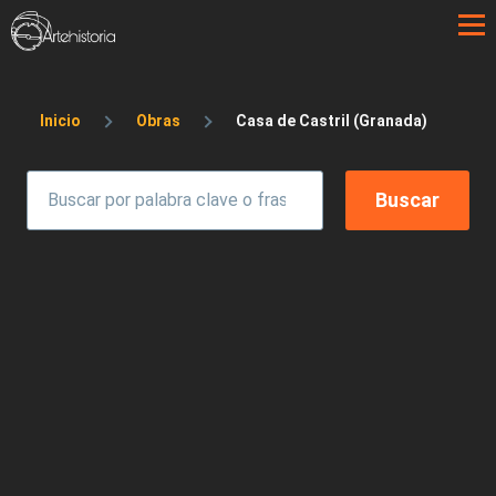
Pasar al contenido principal
Sobrescribir enlaces de ayuda a la 
Inicio
Obras
Casa de Castril (Granada)