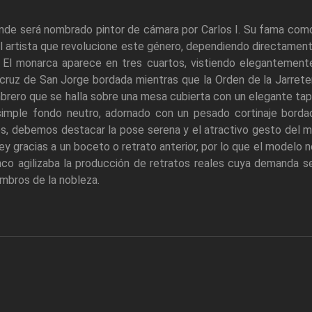
de será nombrado pintor de cámara por Carlos I. Su fama como
 el artista que revolucione este género, dependiendo directamente 
. El monarca aparece en tres cuartos, vistiendo elegantemente
cruz de San Jorge bordada mientras que la Orden de la Jarretera
rero que se halla sobre una mesa cubierta con un elegante tapet
 simple fondo neutro, adornado con un pesado cortinaje bord
lles, debemos destacar la pose serena y el atractivo gesto del 
y gracias a un boceto o retrato anterior, por lo que el modelo no
enco agilizaba la producción de retratos reales cuya demanda s
embros de la nobleza.