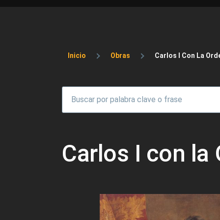
Sobrescribir enlaces 
Inicio
Obras
Carlos I Con La Ord
Carlos I con la