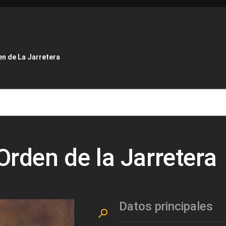
de ayuda a la navegación
en de La Jarretera
 Orden de la Jarretera
Datos principales