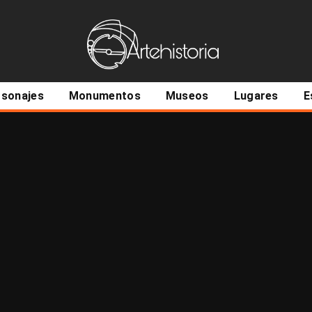
ncipal
rsonajes
Monumentos
Museos
Lugares
E