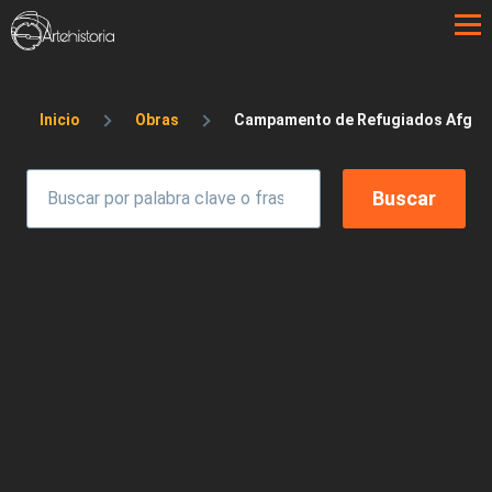
Pasar al contenido principal
Sobrescribir enlaces de ayuda a la 
Inicio
Obras
Campamento de Refugiados Afganos