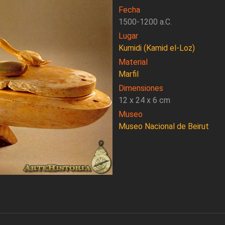
Fecha
1500-1200 a.C.
Lugar
Kumidi (Kamid el-Loz)
Material
Marfil
Dimensiones
12 x 24 x 6 cm
Museo
Museo Nacional de Beirut