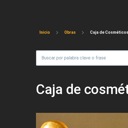
Sobrescribir enlaces 
Inicio
Obras
Caja de Cosméticos 
Caja de cosmét