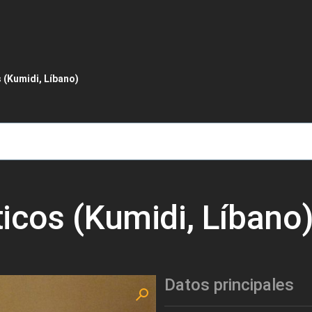
de ayuda a la navegación
(Kumidi, Líbano)
icos (Kumidi, Líbano
Datos principales