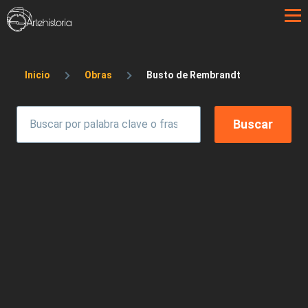
Pasar al contenido principal
Sobrescribir enlaces de ayuda a la 
Inicio
Obras
Busto de Rembrandt