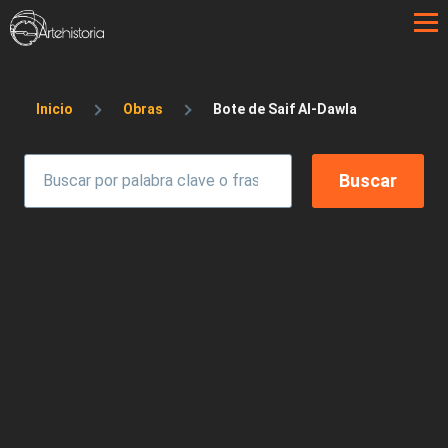
Pasar al contenido principal
Sobrescribir enlaces de ayuda a la 
Inicio
Obras
Bote de Saif Al-Dawla