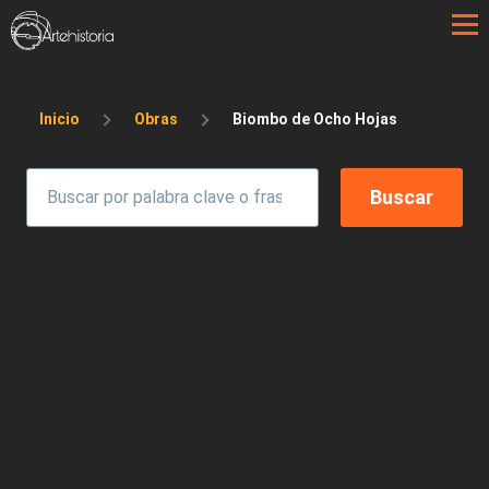
Pasar al contenido principal
Sobrescribir enlaces de ayuda a la 
Inicio
Obras
Biombo de Ocho Hojas