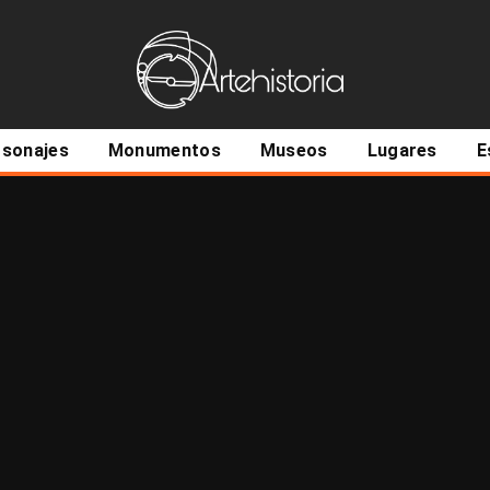
ncipal
rsonajes
Monumentos
Museos
Lugares
E