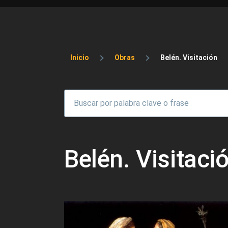
Sobrescribir enlaces 
Inicio
Obras
Belén. Visitación
Belén. Visitaci