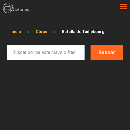
Pasar al contenido principal
Sobrescribir enlaces de ayuda a la 
Inicio
Obras
Batalla de Taillebourg