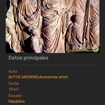
Datos principales
Autor
AUTOR ANONIMO,Anonymous artist
Fecha
10 a.C.
Escuela
República