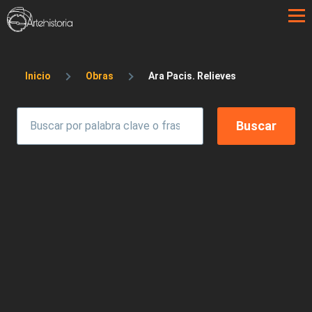
Pasar al contenido principal
Sobrescribir enlaces de ayuda a la 
Inicio
Obras
Ara Pacis. Relieves