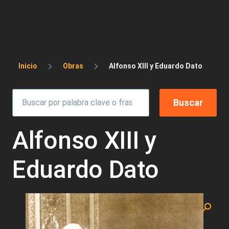
Sobrescribir enlaces de ayuda a la 
Inicio
Obras
Alfonso XIII y Eduardo Dato
Alfonso XIII y
Eduardo Dato