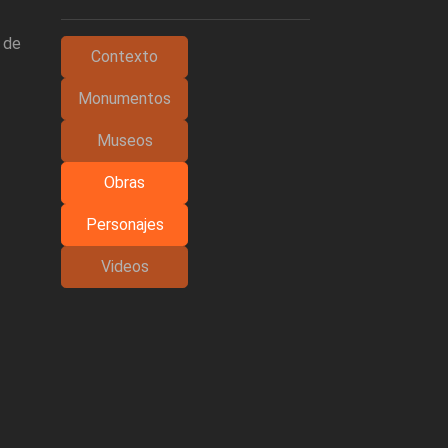
 de
Contexto
Monumentos
Museos
Obras
Personajes
Videos